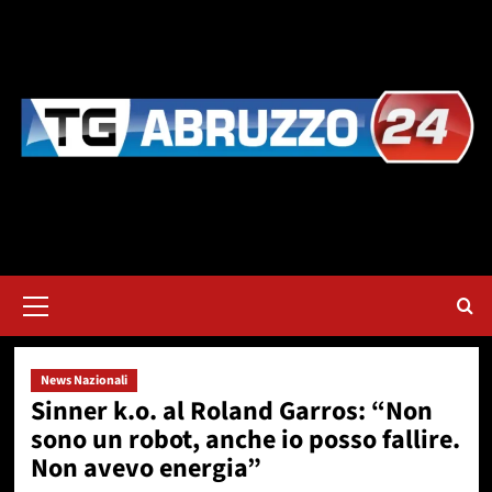
Vai
al
contenuto
Menu
principale
News Nazionali
Sinner k.o. al Roland Garros: “Non
sono un robot, anche io posso fallire.
Non avevo energia”