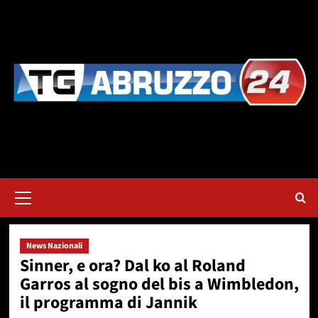
Vai
al
contenuto
Menu
principale
News Nazionali
Sinner, e ora? Dal ko al Roland
Garros al sogno del bis a Wimbledon,
il programma di Jannik