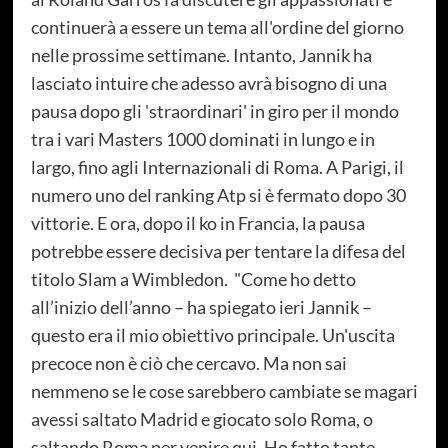
continuerà a essere un tema all'ordine del giorno
nelle prossime settimane. Intanto, Jannik ha
lasciato intuire che adesso avrà bisogno di una
pausa dopo gli 'straordinari' in giro per il mondo
tra i vari Masters 1000 dominati in lungo e in
largo, fino agli Internazionali di Roma. A Parigi, il
numero uno del ranking Atp si è fermato dopo 30
vittorie. E ora, dopo il ko in Francia, la pausa
potrebbe essere decisiva per tentare la difesa del
titolo Slam a Wimbledon. "Come ho detto
all’inizio dell’anno – ha spiegato ieri Jannik –
questo era il mio obiettivo principale. Un'uscita
precoce non è ciò che cercavo. Ma non sai
nemmeno se le cose sarebbero cambiate se magari
avessi saltato Madrid e giocato solo Roma, o
saltando Roma per venire qui. Ho fatto tante