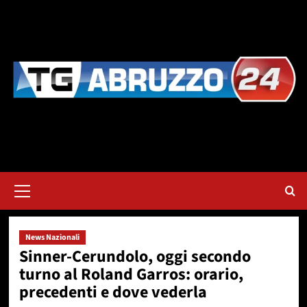
Vai
al
contenuto
Menu
principale
News Nazionali
Sinner-Cerundolo, oggi secondo
turno al Roland Garros: orario,
precedenti e dove vederla