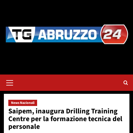
Vai
al
contenuto
Menu
principale
News Nazionali
Saipem, inaugura Drilling Training
Centre per la formazione tecnica del
personale