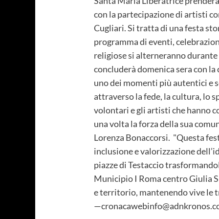
Santa Maria Liberatrice prenderà i
con la partecipazione di artisti 
Cugliari. Si tratta di una festa s
programma di eventi, celebrazioni 
religiose si alterneranno durante 
concluderà domenica sera con la c
uno dei momenti più autentici e se
attraverso la fede, la cultura, lo s
volontari e gli artisti che hanno
una volta la forza della sua comun
Lorenza Bonaccorsi. "Questa fest
inclusione e valorizzazione dell’i
piazze di Testaccio trasformandol
Municipio I Roma centro Giulia Si
e territorio, mantenendo vive le t
—cronacawebinfo@adnkronos.co