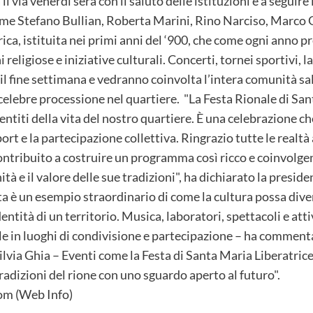
l via venerdì sera con il saluto delle istituzioni e a seguir
come Stefano Bullian, Roberta Marini, Rino Narciso, Marco 
torica, istituita nei primi anni del ‘900, che come ogni anno 
religiose e iniziative culturali. Concerti, tornei sportivi,
il fine settimana e vedranno coinvolta l’intera comunità sale
elebre processione nel quartiere. "La Festa Rionale di Sa
ntiti della vita del nostro quartiere. È una celebrazione c
port e la partecipazione collettiva. Ringrazio tutte le realtà 
 contribuito a costruire un programma così ricco e coinvolg
ità e il valore delle sue tradizioni", ha dichiarato la presi
a è un esempio straordinario di come la cultura possa dive
dentità di un territorio. Musica, laboratori, spettacoli e at
e in luoghi di condivisione e partecipazione – ha commenta
lvia Ghia – Eventi come la Festa di Santa Maria Liberatrice 
radizioni del rione con uno sguardo aperto al futuro".
m (Web Info)