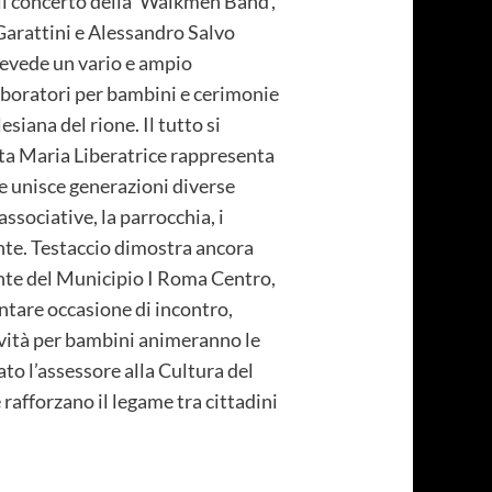
e il concerto della 'Walkmen Band',
Garattini e Alessandro Salvo
prevede un vario e ampio
 laboratori per bambini e cerimonie
siana del rione. Il tutto si
nta Maria Liberatrice rappresenta
he unisce generazioni diverse
associative, la parrocchia, i
ente. Testaccio dimostra ancora
dente del Municipio I Roma Centro,
ntare occasione di incontro,
tività per bambini animeranno le
to l’assessore alla Cultura del
rafforzano il legame tra cittadini