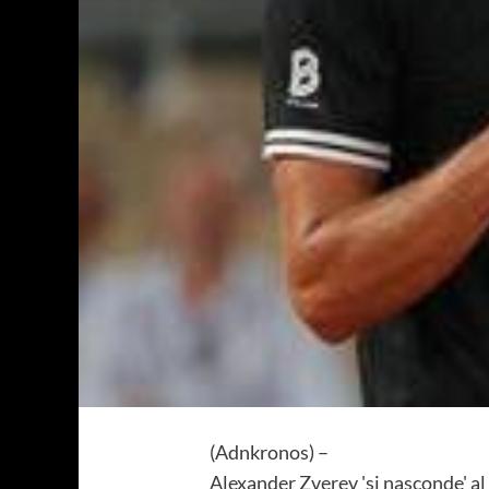
(Adnkronos) –
Alexander Zverev 'si nasconde' al