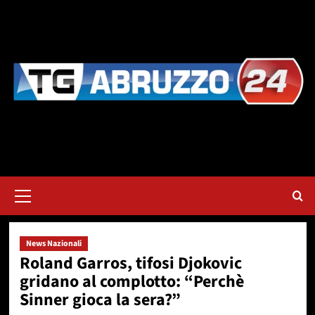
Vai
al
contenuto
Menu
principale
News Nazionali
Roland Garros, tifosi Djokovic
gridano al complotto: “Perchè
Sinner gioca la sera?”