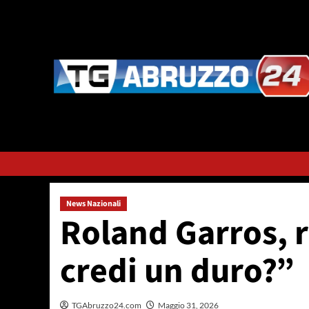
Vai
al
contenuto
News Nazionali
Roland Garros, ri
credi un duro?”
TGAbruzzo24.com
Maggio 31, 2026