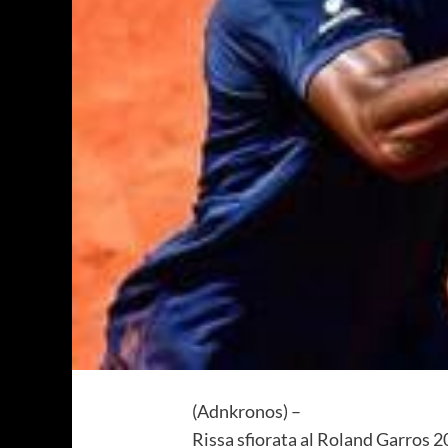
(Adnkronos) –
Rissa sfiorata al Roland Garros 20