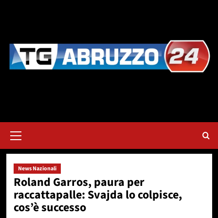
Vai
al
contenuto
Menu
principale
News Nazionali
Roland Garros, paura per
raccattapalle: Svajda lo colpisce,
cos’è successo