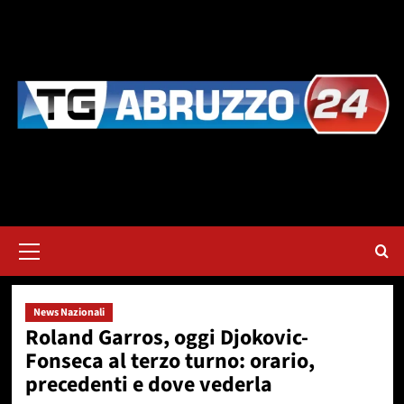
Vai
al
contenuto
Menu
principale
News Nazionali
Roland Garros, oggi Djokovic-
Fonseca al terzo turno: orario,
precedenti e dove vederla