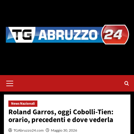
Vai
al
contenuto
Menu
principale
News Nazionali
Roland Garros, oggi Cobolli-Tien:
orario, precedenti e dove vederla
TGAbruzzo24.com
Maggio 30, 2026