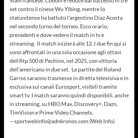
Slam francese. Cobolli è reduce dal successo in tre
set contro il cinese Wu Yibing, mentre lo
statunitense ha battuto l'argentino Diaz Acosta
nel secondo turno del torneo. Ecco orario,
precedenti e dove vedere il match in tv e
streaming. Il match inizierà alle 12. I due fin qui si
sono affrontati in una sola occasione agli ottavi
dell'Atp 500 di Pechino, nel 2025, con vittoria
dell'americano in due set. Le partite del Roland
Garros saranno trasmesse in diretta televisiva e in
esclusiva sui canali Eurosport, visibili tramite
smart tv. I match saranno quindi disponibili, anche
in streaming, su HBO Max, Discovery+, Dazn,
TimVision e Prime Video Channels.
—sportwebinfo@adnkronos.com (Web Info)