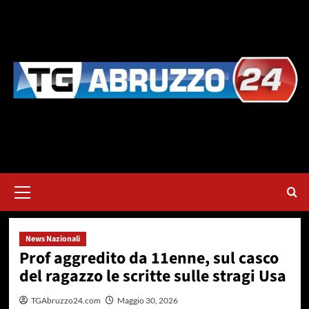
Vai
al
contenuto
Menu
principale
News Nazionali
Prof aggredito da 11enne, sul casco
del ragazzo le scritte sulle stragi Usa
TGAbruzzo24.com
Maggio 30, 2026