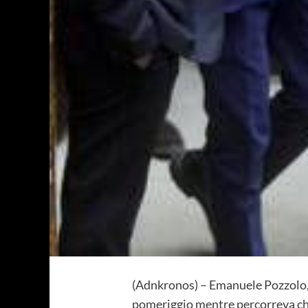
(Adnkronos) – Emanuele Pozzolo, e
pomeriggio mentre percorreva che 