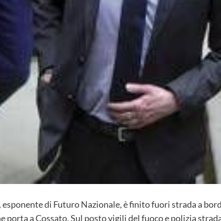
sponente di Futuro Nazionale, è finito fuori strada a bordo 
porta a Cossato. Sul posto vigili del fuoco e polizia strad