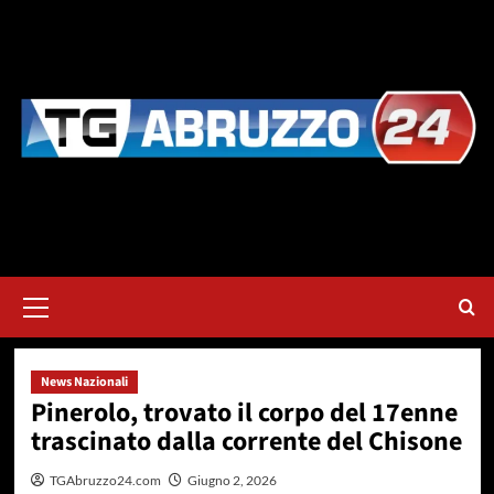
Vai
al
contenuto
Menu
principale
News Nazionali
Pinerolo, trovato il corpo del 17enne
trascinato dalla corrente del Chisone
TGAbruzzo24.com
Giugno 2, 2026