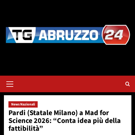
Vai
al
contenuto
Menu
principale
News Nazionali
Pardi (Statale Milano) a Mad for
Science 2026: “Conta idea più della
fattibilità”