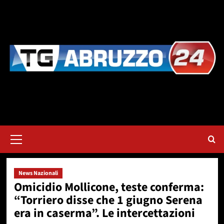
Vai
al
contenuto
Menu
principale
News Nazionali
Omicidio Mollicone, teste conferma:
“Torriero disse che 1 giugno Serena
era in caserma”. Le intercettazioni