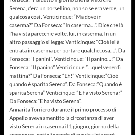
Serena, c’era un borsellino, non so se era verde, un
qualcosa così’. Venticinque: “Ma dove in
caserma?” Da Fonseca: “In caserma…". Dice che là
l'ha vista parecchie volte, lui, in caserma. In un
altro passaggio si legge: Venticinque: “Cioè lei è
entrata in caserma per portare qualchecosa….”. Da
Fonseca: “I panini”. Venticinque: “Il panino…!” Da
Fonseca: “Il panino” Venticinque:”…quel venerdì
mattina?” Da Fonseca: “Eh!” Venticinque:”Cioè
quando è sparita Serena”. Da Fonseca:”Quando è
sparita Serena” Venticinque: “E ha visto Serena?”
Da Fonseca:”E ha visto Serena”.
Annarita Torriero durante il primo processo di
Appello aveva smentito la circostanza di aver
visto Serena in caserma il 1 giugno, giorno della
scomparsa, sottolineando di averla vista però