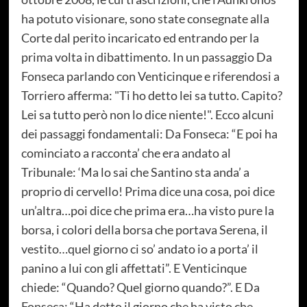
ha potuto visionare, sono state consegnate alla
Corte dal perito incaricato ed entrando per la
prima volta in dibattimento. In un passaggio Da
Fonseca parlando con Venticinque e riferendosi a
Torriero afferma: "Ti ho detto lei sa tutto. Capito?
Lei sa tutto però non lo dice niente!". Ecco alcuni
dei passaggi fondamentali: Da Fonseca: “E poi ha
cominciato a racconta’ che era andato al
Tribunale: ‘Ma lo sai che Santino sta anda’ a
proprio di cervello! Prima dice una cosa, poi dice
un’altra…poi dice che prima era…ha visto pure la
borsa, i colori della borsa che portava Serena, il
vestito…quel giorno ci so’ andato io a porta’ il
panino a lui con gli affettati”. E Venticinque
chiede: “Quando? Quel giorno quando?”. E Da
Fonseca: “Ha detto il giorno che ha visto che