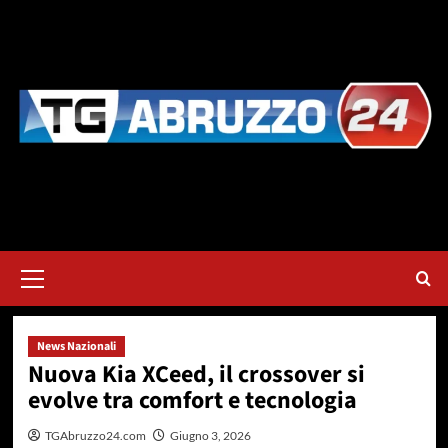
Vai
al
contenuto
Menu
principale
News Nazionali
Nuova Kia XCeed, il crossover si
evolve tra comfort e tecnologia
TGAbruzzo24.com
Giugno 3, 2026