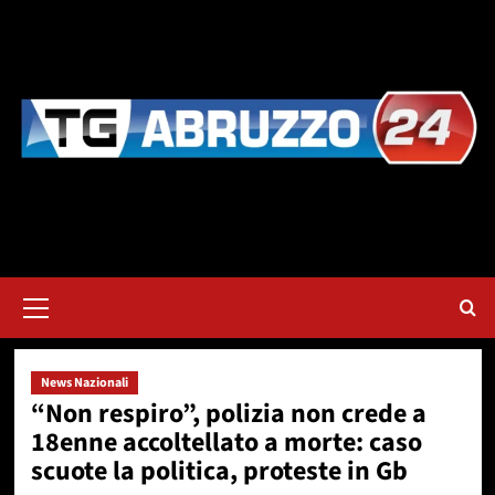
Vai
al
contenuto
Menu
principale
News Nazionali
“Non respiro”, polizia non crede a
18enne accoltellato a morte: caso
scuote la politica, proteste in Gb