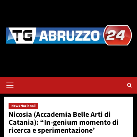
Vai
al
contenuto
Menu
principale
News Nazionali
Nicosia (Accademia Belle Arti di
Catania): “In-genium momento di
ricerca e sperimentazione’