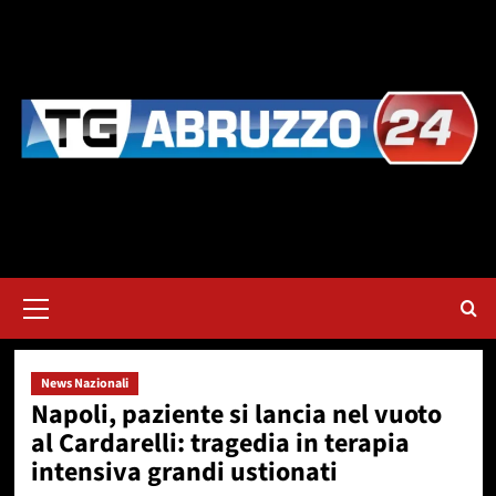
Vai
al
contenuto
Menu
principale
News Nazionali
Napoli, paziente si lancia nel vuoto
al Cardarelli: tragedia in terapia
intensiva grandi ustionati