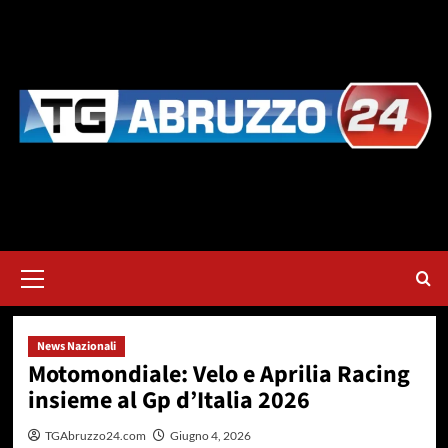
Vai
al
contenuto
Menu
principale
News Nazionali
Motomondiale: Velo e Aprilia Racing
insieme al Gp d’Italia 2026
TGAbruzzo24.com
Giugno 4, 2026