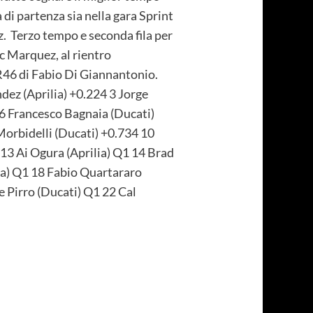
 di partenza sia nella gara Sprint
ez. Terzo tempo e seconda fila per
c Marquez, al rientro
VR46 di Fabio Di Giannantonio.
ndez (Aprilia) +0.224 3 Jorge
6 Francesco Bagnaia (Ducati)
orbidelli (Ducati) +0.734 10
13 Ai Ogura (Aprilia) Q1 14 Brad
a) Q1 18 Fabio Quartararo
 Pirro (Ducati) Q1 22 Cal