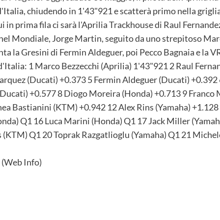
'Italia, chiudendo in 1'43"921 e scatterà primo nella griglia
i in prima fila ci sarà l'Aprilia Trackhouse di Raul Fernand
 nel Mondiale, Jorge Martin, seguito da uno strepitoso Mar
inta la Gresini di Fermin Aldeguer, poi Pecco Bagnaia e la 
 d'Italia: 1 Marco Bezzecchi (Aprilia) 1'43"921 2 Raul Ferna
arquez (Ducati) +0.373 5 Fermin Aldeguer (Ducati) +0.392 
Ducati) +0.577 8 Diogo Moreira (Honda) +0.713 9 Franco M
ea Bastianini (KTM) +0.942 12 Alex Rins (Yamaha) +1.128 
nda) Q1 16 Luca Marini (Honda) Q1 17 Jack Miller (Yamah
 (KTM) Q1 20 Toprak Razgatlioglu (Yamaha) Q1 21 Michele
(Web Info)