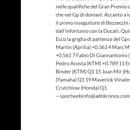
nelle qualifiche del Gran Premio d
che nel Gp di domani. Accanto a lu
il primo inseguitore di Bezzecchi
dall'infortunio con la Ducati. Qu
Ecco la griglia di partenza del Gp
Martin (Aprilia) +0.363 4 Marc M
+0.561 7 Fabio Di Giannantonio (
Pedro Acosta (KTM) +0.789 11 En
Binder (KTM) Q1 15 Joan Mir (Ho
(Yamaha) Q1 19 Maverick Vinales
Crutchlow (Honda) Q1
—sportwebinfo@adnkronos.com 