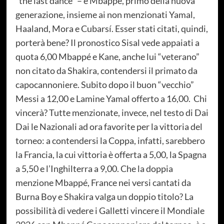
“the last dance” – e Mbappé, primo della nuova
generazione, insieme ai non menzionati Yamal,
Haaland, Mora e Cubarsí. Esser stati citati, quindi,
porterà bene? Il pronostico Sisal vede appaiati a
quota 6,00 Mbappé e Kane, anche lui “veterano”
non citato da Shakira, contendersi il primato da
capocannoniere. Subito dopo il buon “vecchio”
Messi a 12,00 e Lamine Yamal offerto a 16,00. Chi
vincerà? Tutte menzionate, invece, nel testo di Dai
Dai le Nazionali ad ora favorite per la vittoria del
torneo: a contendersi la Coppa, infatti, sarebbero
la Francia, la cui vittoria è offerta a 5,00, la Spagna
a 5,50 e l’Inghilterra a 9,00. Che la doppia
menzione Mbappé, France nei versi cantati da
Burna Boy e Shakira valga un doppio titolo? La
possibilità di vedere i Galletti vincere il Mondiale