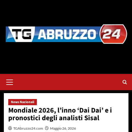
Vai
al
contenuto
Menu
principale
News Nazionali
Mondiale 2026, l’inno ‘Dai Dai’ e i
pronostici degli analisti Sisal
TGAbruzzo24.com
Maggio 26, 2026