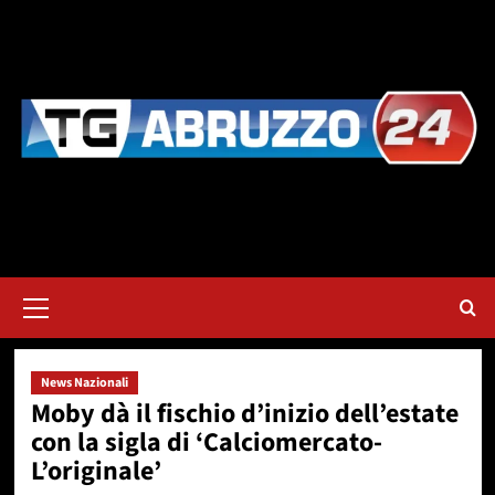
Vai
al
contenuto
Menu
principale
News Nazionali
Moby dà il fischio d’inizio dell’estate
con la sigla di ‘Calciomercato-
L’originale’