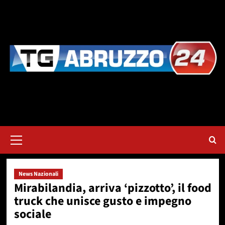
Vai
al
contenuto
Menu
principale
News Nazionali
Mirabilandia, arriva ‘pizzotto’, il food
truck che unisce gusto e impegno
sociale