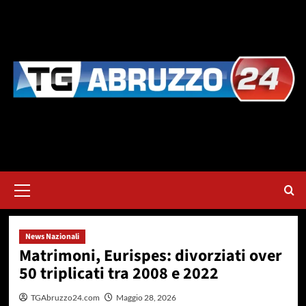
Vai
al
contenuto
Menu
principale
News Nazionali
Matrimoni, Eurispes: divorziati over
50 triplicati tra 2008 e 2022
TGAbruzzo24.com
Maggio 28, 2026