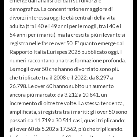
emerge dall’analisi dei dati sui divorzi è
demografica. La concentrazione maggiore di
divorzi interessa oggi le età centrali della vita
adulta (tra i 40 e i 49 anni per le mogli, tra i 40 e i
54 anni per i mariti), ma la crescita più rilevante si
registra nelle fasce over 50. E' quanto emerge dal
Rapporto Italia Eurispes 2026 pubblicato oggi. I
numeri raccontano una trasformazione profonda.
Le mogli over 50 che hanno divorziato sono più
che triplicate tra il 2008 e il 2022: da 8.297 a
26.798. Le over 60 hanno subito un aumento
ancora più marcato: da 3.212 a 10.841, un
incremento di oltre tre volte. La stessa tendenza,
amplificata, si registra tra i mariti: gli over 50 sono
passati da 11.719 a 30.511 casi, quasi triplicando;
gli over 60 da 5.202 a 17.562, più che triplicando.