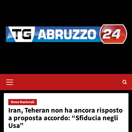
Vai
al
contenuto
Menu
principale
News Nazionali
Iran, Teheran non ha ancora risposto
a proposta accordo: “Sfiducia negli
Usa”