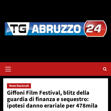
Vai
al
contenuto
Menu
principale
News Nazionali
Giffoni Film Festival, blitz della
guardia di finanza e sequestro:
ipotesi danno erariale per 478mila