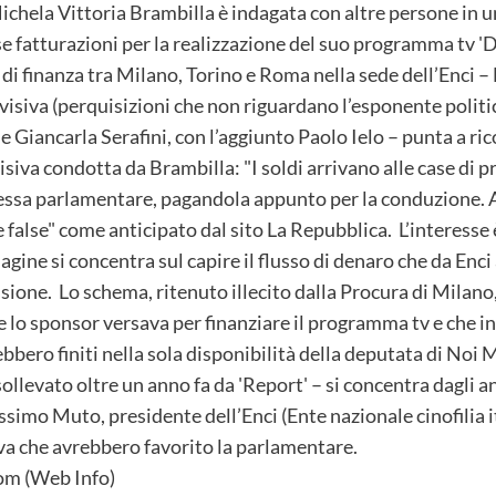
hela Vittoria Brambilla è indagata con altre persone in un
lse fatturazioni per la realizzazione del suo programma tv 'D
di finanza tra Milano, Torino e Roma nella sede dell’Enci – E
visiva (perquisizioni che non riguardano l’esponente politica
 Giancarla Serafini, con l’aggiunto Paolo Ielo – punta a ric
siva condotta da Brambilla: "I soldi arrivano alle case di p
tessa parlamentare, pagandola appunto per la conduzione. Att
ure false" come anticipato dal sito La Repubblica. L’interess
dagine si concentra sul capire il flusso di denaro che da Enci
ssione. Lo schema, ritenuto illecito dalla Procura di Milano,
che lo sponsor versava per finanziare il programma tv e che i
ebbero finiti nella sola disponibilità della deputata di Noi
 sollevato oltre un anno fa da 'Report' – si concentra dagli 
imo Muto, presidente dell’Enci (Ente nazionale cinofilia it
iva che avrebbero favorito la parlamentare.
m (Web Info)