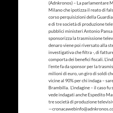
(Adnkronos) – La parlamentare Mic
Milano che ipotizza il reato di fa
corso perquisizioni della Guardia 
e di tre società di produzione tele
pubblici ministeri Antonio Pansa e
sponsorizza la trasmissione televi
denaro viene poi riversato alla s
investigativa che filtra -, di fatt
comporta dei benefici fiscali. L'in
l’ente fa da sponsor per la trasmi
milioni di euro, un giro di soldi 
vicine al 90% per chi indaga – sar
Brambilla. L'indagine – il caso fu
vede indagati anche Espedito Mass
tre società di produzione televis
—cronacawebinfo@adnkronos.co