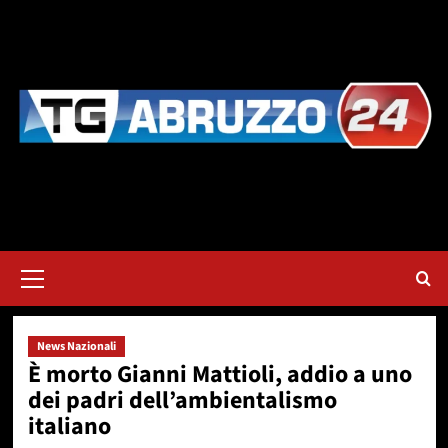
Vai
al
contenuto
Menu
principale
News Nazionali
È morto Gianni Mattioli, addio a uno
dei padri dell’ambientalismo
italiano