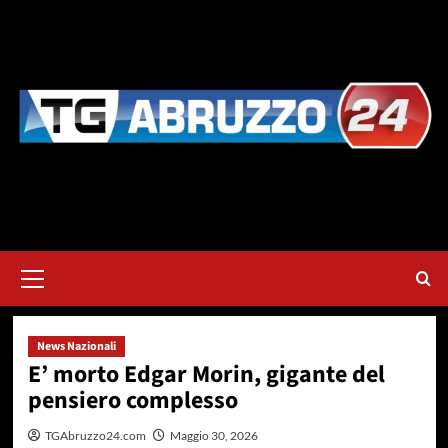
Vai
al
contenuto
Menu
principale
News Nazionali
E’ morto Edgar Morin, gigante del
pensiero complesso
TGAbruzzo24.com
Maggio 30, 2026