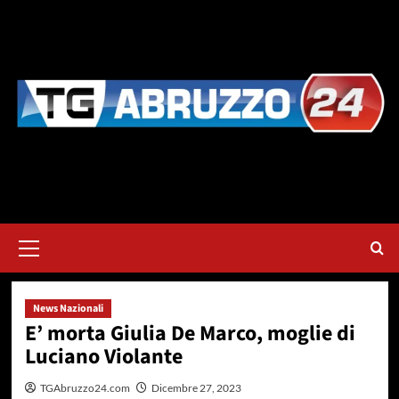
Vai
al
contenuto
Menu
principale
News Nazionali
E’ morta Giulia De Marco, moglie di
Luciano Violante
TGAbruzzo24.com
Dicembre 27, 2023