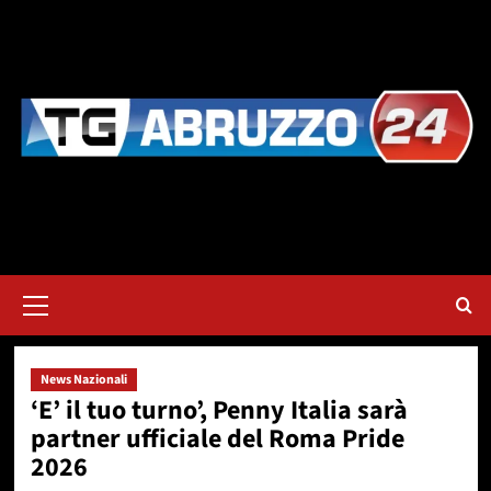
Vai
al
contenuto
Menu
principale
News Nazionali
‘E’ il tuo turno’, Penny Italia sarà
partner ufficiale del Roma Pride
2026