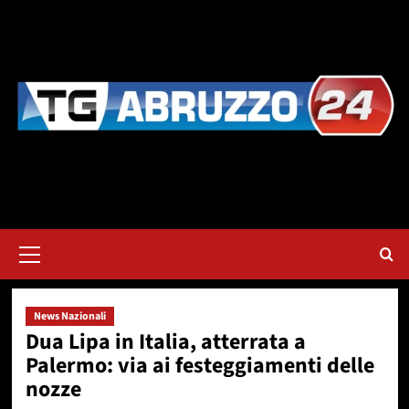
Vai
al
contenuto
Menu
principale
News Nazionali
Dua Lipa in Italia, atterrata a
Palermo: via ai festeggiamenti delle
nozze