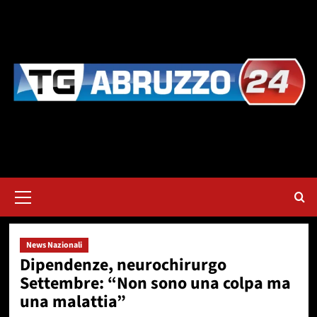
Vai
al
contenuto
Menu
principale
News Nazionali
Dipendenze, neurochirurgo
Settembre: “Non sono una colpa ma
una malattia”