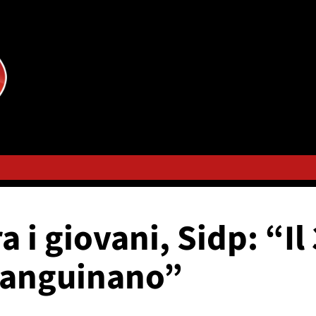
ra i giovani, Sidp: “I
sanguinano”