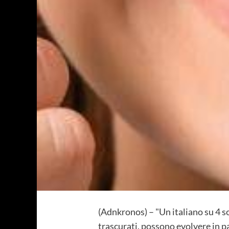
(Adnkronos) – "Un italiano su 4 s
trascurati, possono evolvere in p