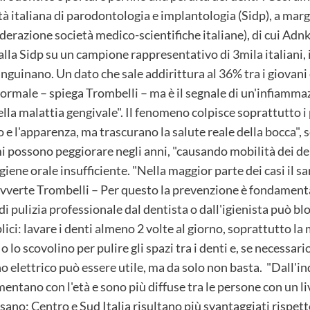
à italiana di parodontologia e implantologia (Sidp), a margi
derazione società medico-scientifiche italiane), di cui Ad
lla Sidp su un campione rappresentativo di 3mila italiani, i
nguinano. Un dato che sale addirittura al 36% tra i giovani 
rmale – spiega Trombelli – ma è il segnale di un'infiammaz
lla malattia gengivale". Il fenomeno colpisce soprattutto i 
o e l'apparenza, ma trascurano la salute reale della bocca", 
i possono peggiorare negli anni, "causando mobilità dei denti
igiene orale insufficiente. "Nella maggior parte dei casi il
avverte Trombelli – Per questo la prevenzione è fondamenta
i pulizia professionale dal dentista o dall'igienista può blo
plici: lavare i denti almeno 2 volte al giorno, soprattutto la
o lo scovolino per pulire gli spazi tra i denti e, se necessari
o elettrico può essere utile, ma da solo non basta. "Dall'i
entano con l'età e sono più diffuse tra le persone con un liv
esano: Centro e Sud Italia risultano più svantaggiati rispet