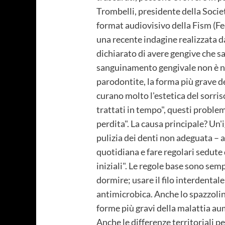
Trombelli, presidente della Societ
format audiovisivo della Fism (Fe
una recente indagine realizzata da
dichiarato di avere gengive che sa
sanguinamento gengivale non è no
parodontite, la forma più grave de
curano molto l'estetica del sorris
trattati in tempo", questi problem
perdita". La causa principale? Un'
pulizia dei denti non adeguata – 
quotidiana e fare regolari sedute d
iniziali". Le regole base sono sem
dormire; usare il filo interdentale 
antimicrobica. Anche lo spazzolin
forme più gravi della malattia aum
Anche le differenze territoriali p