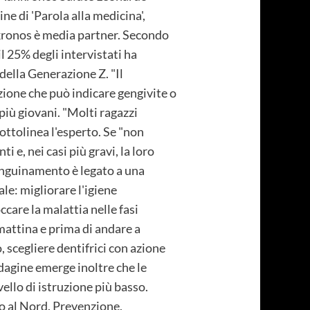
ne di 'Parola alla medicina',
nkronos è media partner. Secondo
l 25% degli intervistati ha
della Generazione Z. "Il
ione che può indicare gengivite o
più giovani. "Molti ragazzi
sottolinea l'esperto. Se "non
 e, nei casi più gravi, la loro
 sanguinamento è legato a una
le: migliorare l'igiene
ccare la malattia nelle fasi
 mattina e prima di andare a
o, scegliere dentifrici con azione
ndagine emerge inoltre che le
ello di istruzione più basso.
to al Nord. Prevenzione,