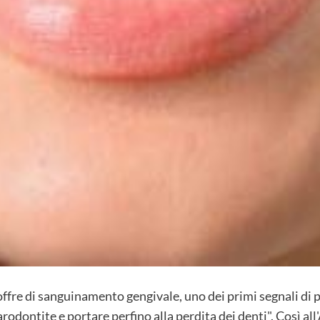
offre di sanguinamento gengivale, uno dei primi segnali di p
arodontite e portare perfino alla perdita dei denti". Così 