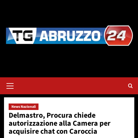
Vai
al
contenuto
Menu
principale
News Nazionali
Delmastro, Procura chiede
autorizzazione alla Camera per
acquisire chat con Caroccia