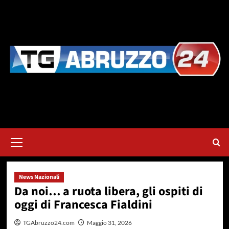
Vai
al
contenuto
Menu
principale
News Nazionali
Da noi… a ruota libera, gli ospiti di
oggi di Francesca Fialdini
TGAbruzzo24.com
Maggio 31, 2026