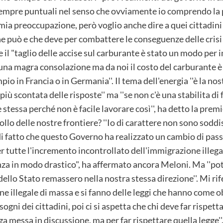
o sempre puntuali nel senso che ovviamente io comprendo la 
mia preoccupazione, però voglio anche dire a quei cittadini
che può e che deve per combattere le conseguenze delle crisi
 il "taglio delle accise sul carburante è stato un modo per
è una magra consolazione ma da noi il costo del carburante 
 in Francia o in Germania''. Il tema dell'energia ''è la nostr
 più scontata delle risposte'' ma ''se non c'è una stabilita di 
 stessa perché non è facile lavorare così'', ha detto la prem
rollo delle nostre frontiere? ''Io di carattere non sono sodd
i fatto che questo Governo ha realizzato un cambio di passo
 tutte l'incremento incontrollato dell'immigrazione illega
nza in modo drastico", ha affermato ancora Meloni. Ma ''p
llo Stato remassero nella nostra stessa direzione''. Mi riferi
 illegale di massa e si fanno delle leggi che hanno come ob
ogni dei cittadini, poi ci si aspetta che chi deve far rispett
a messa in discussione, ma per far rispettare quella legge''