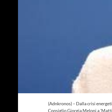
(Adnkronos) – Dalla crisi energeti
Consiglio Giorgia Meloni a 'Matti