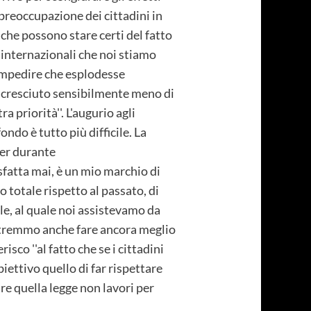
preoccupazione dei cittadini in
 che possono stare certi del fatto
 internazionali che noi stiamo
 impedire che esplodesse
è cresciuto sensibilmente meno di
a priorità''. L'augurio agli
fondo è tutto più difficile. La
ier durante
isfatta mai, è un mio marchio di
 totale rispetto al passato, di
le, al quale noi assistevamo da
otremmo anche fare ancora meglio
sco ''al fatto che se i cittadini
iettivo quello di far rispettare
are quella legge non lavori per
.