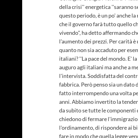
della crisi'' energetica ''sarann
questo periodo, è un po' anche la 
che il governo farà tutto quello 
vivendo", ha detto affermando che
l'aumento dei prezzi. Per carità 
quanto non sia accaduto per esempio
italiani? ''La pace del mondo. E' la
auguro agli italiani ma anche a me
l'intervista. Soddisfatta del cont
fabbrica. Però penso sia un dato d
fatto interrompendo una volta per
anni. Abbiamo invertito la tende
da subito se tutte le componenti de
chiedono di fermare l'immigrazione
l'ordinamento, di rispondere ai bis
fare in modo che quella legge veng