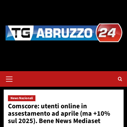
Vai
al
contenuto
Menu
principale
News Nazionali
Comscore: utenti online in
assestamento ad aprile (ma +10%
sul 2025). Bene News Mediaset