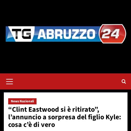
Vai
al
contenuto
Menu
principale
News Nazionali
“Clint Eastwood si è ritirato”,
l’annuncio a sorpresa del figlio Kyle:
cosa c’è di vero