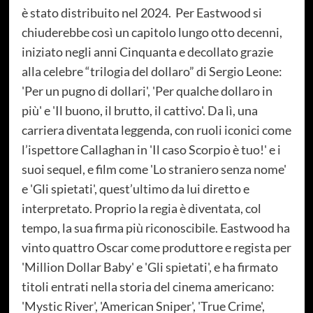
è stato distribuito nel 2024. Per Eastwood si
chiuderebbe così un capitolo lungo otto decenni,
iniziato negli anni Cinquanta e decollato grazie
alla celebre “trilogia del dollaro” di Sergio Leone:
'Per un pugno di dollari', 'Per qualche dollaro in
più' e 'Il buono, il brutto, il cattivo'. Da lì, una
carriera diventata leggenda, con ruoli iconici come
l’ispettore Callaghan in 'Il caso Scorpio è tuo!' e i
suoi sequel, e film come 'Lo straniero senza nome'
e 'Gli spietati', quest’ultimo da lui diretto e
interpretato. Proprio la regia è diventata, col
tempo, la sua firma più riconoscibile. Eastwood ha
vinto quattro Oscar come produttore e regista per
'Million Dollar Baby' e 'Gli spietati', e ha firmato
titoli entrati nella storia del cinema americano:
'Mystic River', 'American Sniper', 'True Crime',