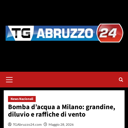
Vai
al
contenuto
Menu
principale
News Nazionali
Bomba d’acqua a Milano: grandine,
diluvio e raffiche di vento
TGAbruzzo24.com
Maggio 28, 2026