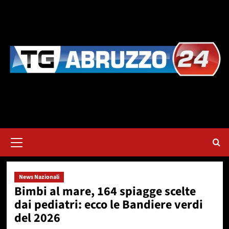
Vai
al
contenuto
Menu
principale
News Nazionali
Bimbi al mare, 164 spiagge scelte
dai pediatri: ecco le Bandiere verdi
del 2026