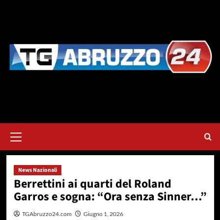
Vai
al
contenuto
Menu
principale
News Nazionali
Berrettini ai quarti del Roland
Garros e sogna: “Ora senza Sinner…”
TGAbruzzo24.com
Giugno 1, 2026