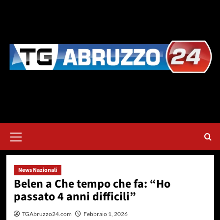
Vai
al
contenuto
Menu
principale
News Nazionali
Belen a Che tempo che fa: “Ho
passato 4 anni difficili”
TGAbruzzo24.com
Febbraio 1, 2026