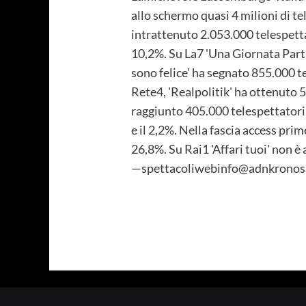
allo schermo quasi 4 milioni di te
intrattenuto 2.053.000 telespettat
10,2%. Su La7 'Una Giornata Partic
sono felice' ha segnato 855.000 te
Rete4, 'Realpolitik' ha ottenuto 
raggiunto 405.000 telespettatori, 
e il 2,2%. Nella fascia access pri
26,8%. Su Rai1 'Affari tuoi' non è
—spettacoliwebinfo@adnkronos.