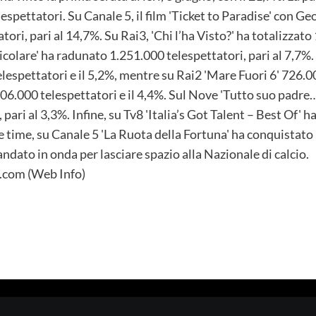
lespettatori. Su Canale 5, il film 'Ticket to Paradise' con G
ori, pari al 14,7%. Su Rai3, 'Chi l’ha Visto?' ha totalizzato 
olare' ha radunato 1.251.000 telespettatori, pari al 7,7%. Su
lespettatori e il 5,2%, mentre su Rai2 'Mare Fuori 6' 726.00
506.000 telespettatori e il 4,4%. Sul Nove 'Tutto suo padre
pari al 3,3%. Infine, su Tv8 'Italia’s Got Talent – Best Of'
me time, su Canale 5 'La Ruota della Fortuna' ha conquistato
 andato in onda per lasciare spazio alla Nazionale di calcio.
com (Web Info)