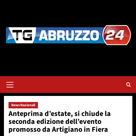
Vai
al
contenuto
Menu
principale
News Nazionali
Anteprima d’estate, si chiude la
seconda edizione dell’evento
promosso da Artigiano in Fiera