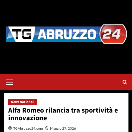
Vai
al
contenuto
Menu
principale
News Nazionali
Alfa Romeo rilancia tra sportività e
innovazione
TGAbruzzo24.com
Maggio 27, 2026