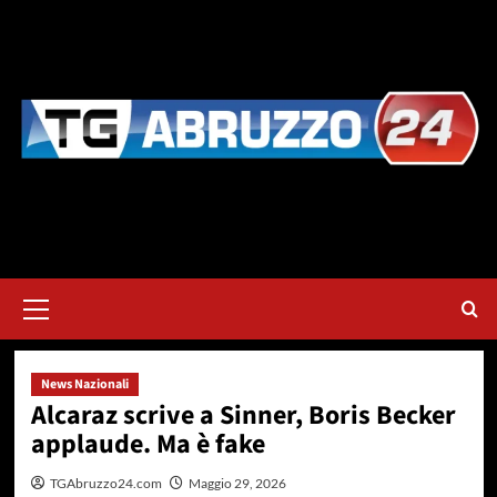
Vai
al
contenuto
Menu
principale
News Nazionali
Alcaraz scrive a Sinner, Boris Becker
applaude. Ma è fake
TGAbruzzo24.com
Maggio 29, 2026