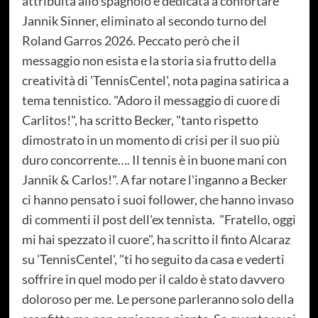
attribuita allo spagnolo e dedicata a confortare
Jannik Sinner, eliminato al secondo turno del
Roland Garros 2026. Peccato però che il
messaggio non esista e la storia sia frutto della
creatività di 'TennisCentel', nota pagina satirica a
tema tennistico. "Adoro il messaggio di cuore di
Carlitos!", ha scritto Becker, "tanto rispetto
dimostrato in un momento di crisi per il suo più
duro concorrente…. Il tennis è in buone mani con
Jannik & Carlos!". A far notare l'inganno a Becker
ci hanno pensato i suoi follower, che hanno invaso
di commenti il post dell'ex tennista. "Fratello, oggi
mi hai spezzato il cuore", ha scritto il finto Alcaraz
su 'TennisCentel', "ti ho seguito da casa e vederti
soffrire in quel modo per il caldo è stato davvero
doloroso per me. Le persone parleranno solo della