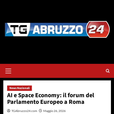
Vai
al
contenuto
Menu
principale
News Nazionali
AI e Space Economy: il forum del
Parlamento Europeo a Roma
TGAbruzzo24.com
Maggio 26, 2026